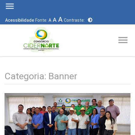
menu
A
A
brightness_6
Acessibilidade
Fonte:
A
Contraste:
menu
Categoria:
Banner