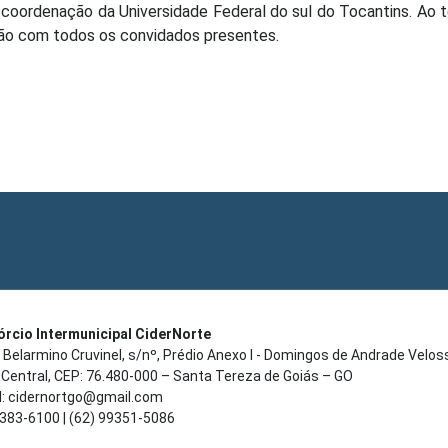
b coordenação da Universidade Federal do sul do Tocantins. Ao 
ão com todos os convidados presentes.
rcio Intermunicipal CiderNorte
 Belarmino Cruvinel, s/nº, Prédio Anexo I - Domingos de Andrade Velos
 Central, CEP: 76.480-000 – Santa Tereza de Goiás – GO
l: cidernortgo@gmail.com
3383-6100 | (62) 99351-5086