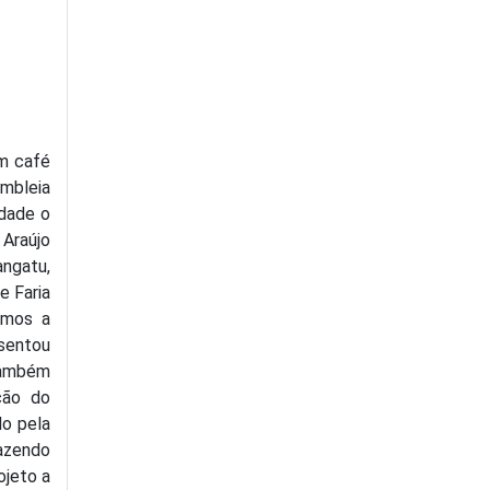
m café
embleia
idade o
 Araújo
ngatu,
e Faria
vemos a
esentou
.Também
ção do
do pela
azendo
ojeto a