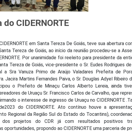
ria do CIDERNORTE
 CIDERNORTE em Santa Tereza De Goiás, teve sua abertura co
Santa Tereza de Goiás, ao início da reunião procedeu-se a Ass
IDERNORTE. Por unanimidade foi reeleito para presidente da ent
nta Tereza de Goiás, vice-presidente o Sr. Eudes Rodrigues de
al a Sra Vanuza Primo de Araújo Valadares Prefeita de Pora
. Jacira Martins Fernandes Paiva, o Sr. Douglas Adyel Ribeiro d
cipou o Prefeito de Minaçu Carlos Alberto Lereia, ainda ti
ereadores de Uruaçu Sr. Francisco Carlos de Carvalho, que repr
eafirmando o interesse de ingresso de Uruaçu no CIDERNORTE 
 de2023 do CIDERNORTE. Ato contínuo houve a apresenta
to Regional da Região Sul do Estado do Tocantins), coordena
o dos projetos do CDR já com resultados positivos tr
s oportunidades, propondo ao CIDERNORTE uma parceria de pr