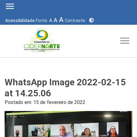
menu
A
A
brightness_6
Acessibilidade
Fonte:
A
Contraste:
menu
WhatsApp Image 2022-02-15
at 14.25.06
Postado em:
15 de fevereiro de 2022