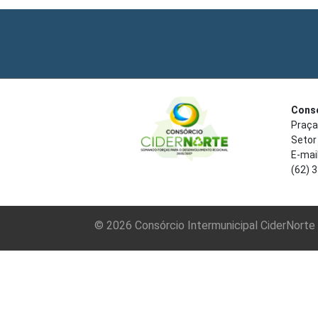
Consó
Praça
Setor
E-mai
(62) 
© 2026 Consórcio Intermunicipal CiderNorte 