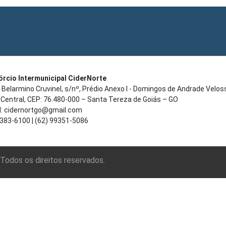
rcio Intermunicipal CiderNorte
 Belarmino Cruvinel, s/nº, Prédio Anexo I - Domingos de Andrade Velos
 Central, CEP: 76.480-000 – Santa Tereza de Goiás – GO
l: cidernortgo@gmail.com
3383-6100 | (62) 99351-5086
Todos os direitos reservados.