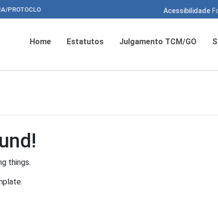
HA/PROTOCLO
Acessibilidade
F
Home
Estatutos
Julgamento TCM/GO
S
und!
g things.
mplate.